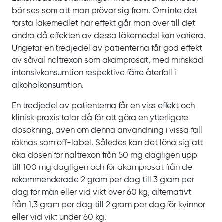
bör ses som att man prövar sig fram. Om inte det
första läkemedlet har effekt går man över till det
andra då effekten av dessa läkemedel kan variera.
Ungefär en tredjedel av patienterna får god effekt
av såväl naltrexon som akamprosat, med minskad
intensivkonsumtion respektive färre återfall i
alkoholkonsumtion.
En tredjedel av patienterna får en viss effekt och
klinisk praxis talar då för att göra en ytterligare
dosökning, även om denna användning i vissa fall
räknas som
off‍-‍label
. Således kan det löna sig att
öka dosen för naltrexon från
50
mg dagligen upp
till
100
mg dagligen och för akamprosat från de
rekommenderade
2
gram per dag till
3
gram per
dag för män eller vid vikt över
60
kg, alternativt
från
1,3
gram per dag till
2
gram per dag för kvinnor
eller vid vikt under
60
kg.