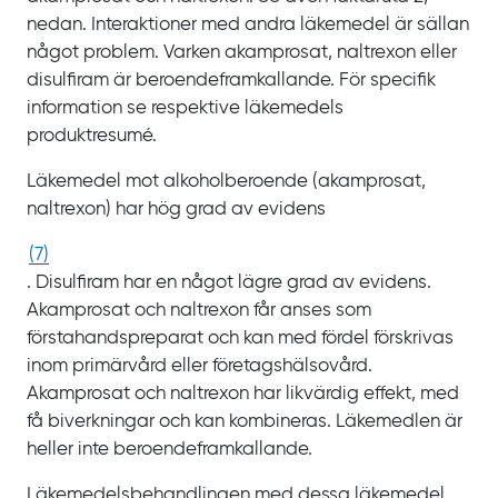
nedan. Interaktioner med andra läkemedel är sällan
något problem. Varken akamprosat, naltrexon eller
disulfiram är beroendeframkallande. För specifik
information se respektive läkemedels
produktresumé.
Läkemedel mot alkoholberoende (akamprosat,
naltrexon) har hög grad av evidens
(
7
)
. Disulfiram har en något lägre grad av evidens.
Akamprosat och naltrexon får anses som
förstahandspreparat och kan med fördel förskrivas
inom primärvård eller företagshälsovård.
Akamprosat och naltrexon har likvärdig effekt, med
få biverkningar och kan kombineras. Läkemedlen är
heller inte beroendeframkallande.
Läkemedelsbehandlingen med dessa läkemedel