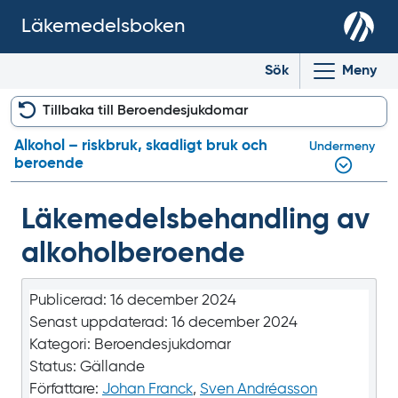
Läkemedelsboken
Sök
Meny
Tillbaka till Beroendesjukdomar
Alkohol – riskbruk, skadligt bruk och
Undermeny
beroende
Läkemedels­behandling av
alkohol­beroende
Publicerad:
16 december 2024
Senast uppdaterad:
16 december 2024
Kategori:
Beroendesjukdomar
Status:
Gällande
Författare:
Johan Franck
,
Sven Andréasson