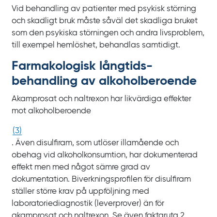
Vid behandling av patienter med psykisk störning
och skadligt bruk måste såväl det skadliga bruket
som den psykiska störningen och andra livsproblem,
till exempel hemlöshet, behandlas samtidigt.
Farmakologisk långtids­
behandling av alkohol­beroende
Akamprosat och naltrexon har likvärdiga effekter
mot alkoholberoende
(
3
)
. Även disulfiram, som utlöser illamående och
obehag vid alkoholkonsumtion, har dokumenterad
effekt men med något sämre grad av
dokumentation. Biverkningsprofilen för disulfiram
ställer större krav på uppföljning med
laboratoriediagnostik (leverprover) än för
akamprosat och naltrexon. Se även faktaruta 2,