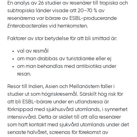
En analys av 26
studier av resenärer till tropiska och
subtropiska länder visade att 20‍–‍70
% av
resenärerna var bärare av ESBL‍-‍producerande
Enterobacterales
vid hemkomsten.
Faktorer av stor betydelse för att bli smittad är:
val av resmål
om man drabbas av turistdiarrée eller
ej
om man behandlas med antibiotika under
resan.
Resor till Indien, Asien och Mellanöstern faller i
studier ut som högriskresemål. Särskilt hög risk för
att bli ESBL‍-‍bärare under en utlandsresa är
förknippad med sjukhusvård utomlands, i synnerhet
intensivvård. Detta är skälet till att alla resenärer
som haft kontakt med sjukvård utomlands under det
senaste halvåret, screenas för förekomst av