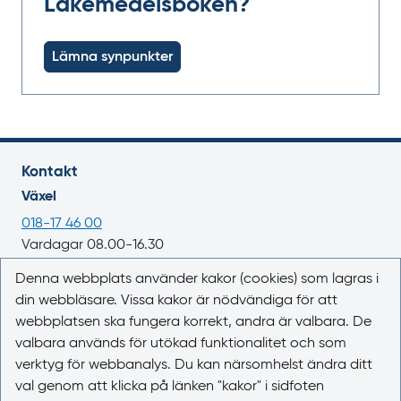
Läkemedelsboken?
Lämna synpunkter
Kontakt
Växel
018-17 46 00
Vardagar 08.00-16.30
E-post
Denna webbplats använder kakor (cookies) som lagras i
din webbläsare. Vissa kakor är nödvändiga för att
registrator@lakemedelsverket.se
webbplatsen ska fungera korrekt, andra är valbara. De
valbara används för utökad funktionalitet och som
Om webbplatsen
verktyg för webbanalys. Du kan närsomhelst ändra ditt
Om Läkemedelsboken
val genom att klicka på länken "kakor" i sidfoten
Kontakta oss