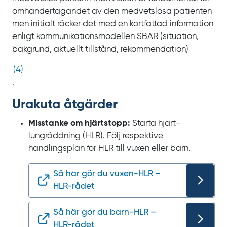
omhändertagandet av den medvetslösa patienten
men initialt räcker det med en kortfattad information
enligt kommunikations­modellen
SBAR (situation,
bakgrund, aktuellt tillstånd, rekommendation)
(
4
)
.
Urakuta åtgärder
Misstanke om hjärtstopp:
Starta hjärt-
lungräddning (HLR). Följ respektive
handlingsplan för HLR till vuxen eller barn.
Så här gör du vuxen‍-‍HLR –
HLR‍-‍rådet
Så här gör du barn‍-‍HLR –
HLR‍-‍rådet