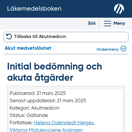
Läkemedelsboken
Sök
Meny
Tillbaka till Akutmedicin
Akut medvetslöshet
Undermeny
Initial bedömning och
akuta åtgärder
Publicerad:
21 mars 2025
Senast uppdaterad:
21 mars 2025
Kategori:
Akutmedicin
Status:
Gällande
Författare:
Helena Odenstedt Hergès
,
Viktorija Matuleviciene Anängen