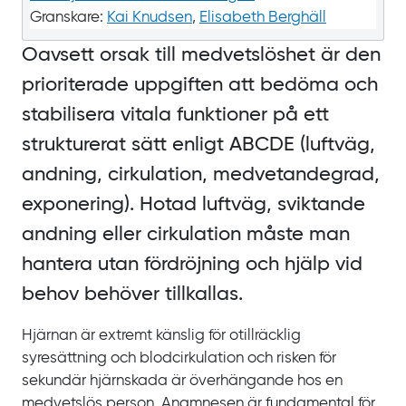
Granskare:
Kai Knudsen
,
Elisabeth Berghäll
Oavsett orsak till medvetslöshet är den
prioriterade uppgiften att bedöma och
stabilisera vitala funktioner på ett
strukturerat sätt enligt ABCDE (luftväg,
andning, cirkulation, medvetandegrad,
exponering). Hotad luftväg, sviktande
andning eller cirkulation måste man
hantera utan fördröjning och hjälp vid
behov behöver tillkallas.
Hjärnan är extremt känslig för otillräcklig
syresättning och blodcirkulation och risken för
sekundär hjärnskada är överhängande hos en
medvetslös person. Anamnesen är fundamental för