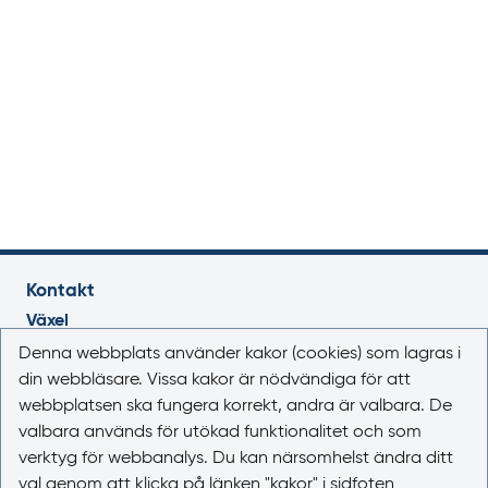
Kontakt
Växel
018-17 46 00
Denna webbplats använder kakor (cookies) som lagras i
Vardagar 08.00-16.30
din webbläsare. Vissa kakor är nödvändiga för att
webbplatsen ska fungera korrekt, andra är valbara. De
E-post
valbara används för utökad funktionalitet och som
registrator@lakemedelsverket.se
verktyg för webbanalys. Du kan närsomhelst ändra ditt
val genom att klicka på länken "kakor" i sidfoten