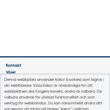
Kontakt
Växel
018-17 46 00
Denna webbplats använder kakor (cookies) som lagras i
Vardagar 08.00-16.30
din webbläsare. Vissa kakor är nödvändiga för att
webbplatsen ska fungera korrekt, andra är valbara. De
E-post
valbara används för utökad funktionalitet och som
registrator@lakemedelsverket.se
verktyg för webbanalys. Du kan närsomhelst ändra ditt
val genom att klicka på länken "kakor" i sidfoten