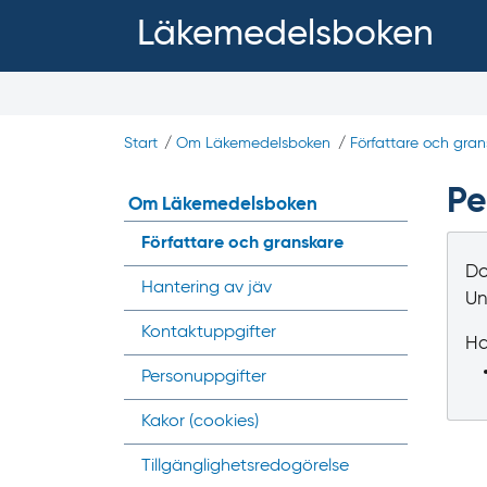
Läkemedelsboken
Start
/
Om Läkemedelsboken
/
Författare och gran
Pe
Om Läkemedelsboken
Författare och granskare
Do
Hantering av jäv
Un
Kontaktuppgifter
Ha
Personuppgifter
Kakor (
cookies
)
Tillgänglighets­redogörelse