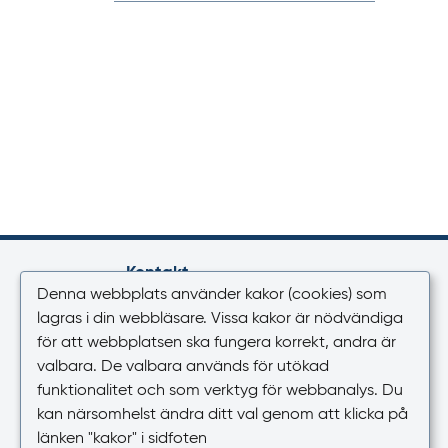
Kontakt
Denna webbplats använder kakor (cookies) som
Växel
lagras i din webbläsare. Vissa kakor är nödvändiga
018-17 46 00
för att webbplatsen ska fungera korrekt, andra är
Vardagar 08.00-16.30
valbara. De valbara används för utökad
funktionalitet och som verktyg för webbanalys. Du
E-post
kan närsomhelst ändra ditt val genom att klicka på
registrator@lakemedelsverket.se
länken "kakor" i sidfoten