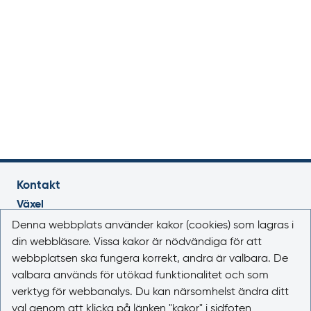
Kontakt
Växel
018-17 46 00
Denna webbplats använder kakor (cookies) som lagras i
Vardagar 08.00-16.30
din webbläsare. Vissa kakor är nödvändiga för att
webbplatsen ska fungera korrekt, andra är valbara. De
E-post
valbara används för utökad funktionalitet och som
registrator@lakemedelsverket.se
verktyg för webbanalys. Du kan närsomhelst ändra ditt
val genom att klicka på länken "kakor" i sidfoten