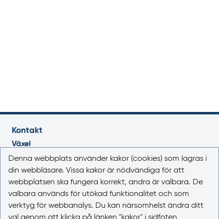
Kontakt
Växel
018-17 46 00
Denna webbplats använder kakor (cookies) som lagras i
Vardagar 08.00-16.30
din webbläsare. Vissa kakor är nödvändiga för att
webbplatsen ska fungera korrekt, andra är valbara. De
E-post
valbara används för utökad funktionalitet och som
registrator@lakemedelsverket.se
verktyg för webbanalys. Du kan närsomhelst ändra ditt
val genom att klicka på länken "kakor" i sidfoten