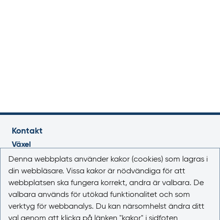
Kontakt
Växel
018-17 46 00
Denna webbplats använder kakor (cookies) som lagras i
Vardagar 08.00-16.30
din webbläsare. Vissa kakor är nödvändiga för att
webbplatsen ska fungera korrekt, andra är valbara. De
E-post
valbara används för utökad funktionalitet och som
registrator@lakemedelsverket.se
verktyg för webbanalys. Du kan närsomhelst ändra ditt
val genom att klicka på länken "kakor" i sidfoten