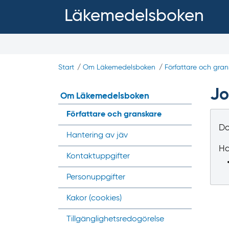
Läkemedelsboken
Start
/
Om Läkemedelsboken
/
Författare och gran
Jo
Om Läkemedelsboken
Författare och granskare
Do
Hantering av jäv
Ha
Kontaktuppgifter
Personuppgifter
Kakor (
cookies
)
Tillgänglighets­redogörelse