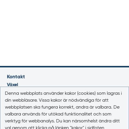
Kontakt
Växel
018-17 46 00
Denna webbplats använder kakor (cookies) som lagras i
Vardagar 08.00-16.30
din webbläsare. Vissa kakor är nödvändiga för att
webbplatsen ska fungera korrekt, andra är valbara. De
E-post
valbara används för utökad funktionalitet och som
registrator@lakemedelsverket.se
verktyg för webbanalys. Du kan närsomhelst ändra ditt
val genom att klicka på länken "kakor" i sidfoten