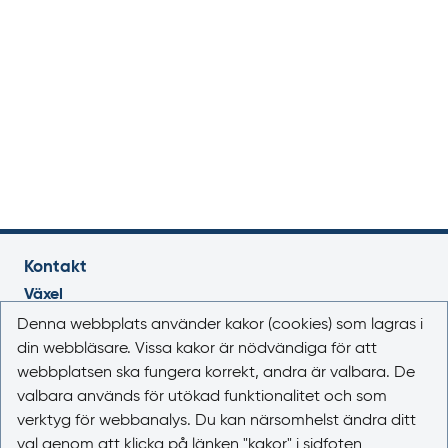
Kontakt
Växel
018-17 46 00
Denna webbplats använder kakor (cookies) som lagras i
Vardagar 08.00-16.30
din webbläsare. Vissa kakor är nödvändiga för att
webbplatsen ska fungera korrekt, andra är valbara. De
E-post
valbara används för utökad funktionalitet och som
registrator@lakemedelsverket.se
verktyg för webbanalys. Du kan närsomhelst ändra ditt
val genom att klicka på länken "kakor" i sidfoten