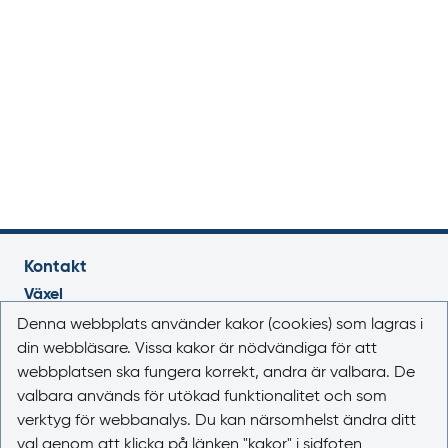
Kontakt
Växel
018-17 46 00
Denna webbplats använder kakor (cookies) som lagras i
Vardagar 08.00-16.30
din webbläsare. Vissa kakor är nödvändiga för att
webbplatsen ska fungera korrekt, andra är valbara. De
E-post
valbara används för utökad funktionalitet och som
registrator@lakemedelsverket.se
verktyg för webbanalys. Du kan närsomhelst ändra ditt
val genom att klicka på länken "kakor" i sidfoten