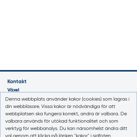
Kontakt
Växel
018-17 46 00
Denna webbplats använder kakor (cookies) som lagras i
Vardagar 08.00-16.30
din webbläsare. Vissa kakor är nödvändiga för att
webbplatsen ska fungera korrekt, andra är valbara. De
E-post
valbara används för utökad funktionalitet och som
registrator@lakemedelsverket.se
verktyg för webbanalys. Du kan närsomhelst ändra ditt
val genom att klicka på länken "kakor" i sidfoten