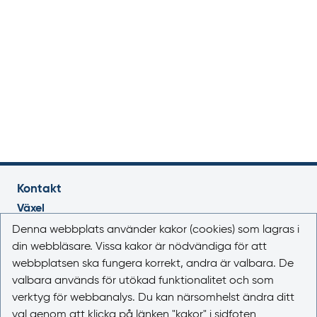
Kontakt
Växel
018-17 46 00
Denna webbplats använder kakor (cookies) som lagras i
Vardagar 08.00-16.30
din webbläsare. Vissa kakor är nödvändiga för att
webbplatsen ska fungera korrekt, andra är valbara. De
E-post
valbara används för utökad funktionalitet och som
registrator@lakemedelsverket.se
verktyg för webbanalys. Du kan närsomhelst ändra ditt
val genom att klicka på länken "kakor" i sidfoten