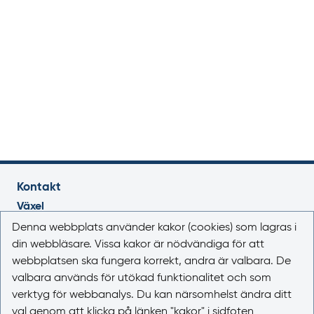
Kontakt
Växel
018-17 46 00
Denna webbplats använder kakor (cookies) som lagras i
Vardagar 08.00-16.30
din webbläsare. Vissa kakor är nödvändiga för att
webbplatsen ska fungera korrekt, andra är valbara. De
E-post
valbara används för utökad funktionalitet och som
registrator@lakemedelsverket.se
verktyg för webbanalys. Du kan närsomhelst ändra ditt
val genom att klicka på länken "kakor" i sidfoten