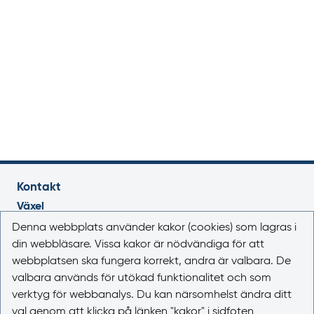
Kontakt
Växel
018-17 46 00
Denna webbplats använder kakor (cookies) som lagras i
Vardagar 08.00-16.30
din webbläsare. Vissa kakor är nödvändiga för att
webbplatsen ska fungera korrekt, andra är valbara. De
E-post
valbara används för utökad funktionalitet och som
registrator@lakemedelsverket.se
verktyg för webbanalys. Du kan närsomhelst ändra ditt
val genom att klicka på länken "kakor" i sidfoten