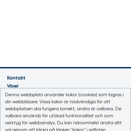
Kontakt
Växel
018-17 46 00
Denna webbplats använder kakor (cookies) som lagras i
Vardagar 08.00-16.30
din webbläsare. Vissa kakor är nödvändiga för att
webbplatsen ska fungera korrekt, andra är valbara. De
E-post
valbara används för utökad funktionalitet och som
registrator@lakemedelsverket.se
verktyg för webbanalys. Du kan närsomhelst ändra ditt
val genom att klicka på länken "kakor" i sidfoten